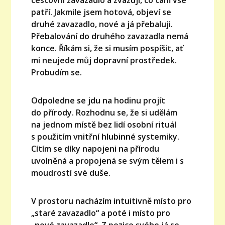
patří. Jakmile jsem hotová, objeví se
druhé zavazadlo, nové a já přebaluji.
Přebalování do druhého zavazadla nemá
konce. Říkám si, že si musím pospíšit, ať
mi neujede můj dopravní prostředek.
Probudím se.
Odpoledne se jdu na hodinu projít
do přírody. Rozhodnu se, že si udělám
na jednom místě bez lidí osobní rituál
s použitím vnitřní hlubinné systemiky.
Cítím se díky napojeni na přírodu
uvolněná a propojená se svým tělem i s
moudrostí své duše.
V prostoru nacházím intuitivně místo pro
„staré zavazadlo“ a poté i místo pro
„nové zavazadlo“. Z pozice svého já se