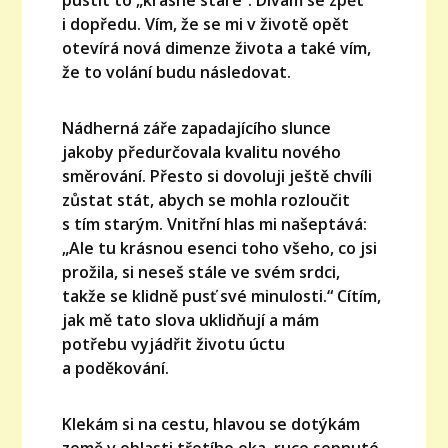
i dopředu. Vím, že se mi v životě opět
otevírá nová dimenze života a také vím,
že to volání budu následovat.
Nádherná záře zapadajícího slunce
jakoby předurčovala kvalitu nového
směrování. Přesto si dovoluji ještě chvíli
zůstat stát, abych se mohla rozloučit
s tím starým. Vnitřní hlas mi našeptává:
„Ale tu krásnou esenci toho všeho, co jsi
prožila, si neseš stále ve svém srdci,
takže se klidně pusť své minulosti.“ Cítím,
jak mě tato slova uklidňují a mám
potřebu vyjádřit životu úctu
a poděkování.
Klekám si na cestu, hlavou se dotýkám
země v oblasti třetího oka, ruce sepnuté