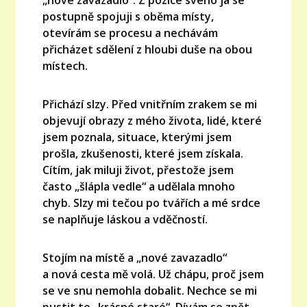
postupně spojuji s oběma místy,
otevírám se procesu a nechávám
přicházet sdělení z hloubi duše na obou
místech.
Přichází slzy. Před vnitřním zrakem se mi
objevují obrazy z mého života, lidé, které
jsem poznala, situace, kterými jsem
prošla, zkušenosti, které jsem získala.
Cítím, jak miluji život, přestože jsem
často „šlápla vedle“ a udělala mnoho
chyb. Slzy mi tečou po tvářích a mé srdce
se naplňuje láskou a vděčností.
Stojím na místě a „nové zavazadlo“
a nová cesta mě volá. Už chápu, proč jsem
se ve snu nemohla dobalit. Nechce se mi
pustit to „krásné staré“. Dívám se zpět