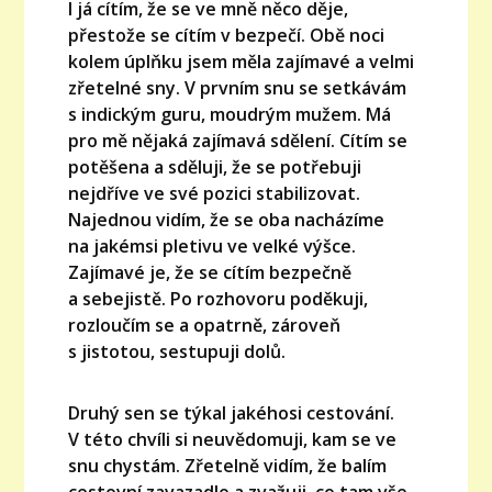
I já cítím, že se ve mně něco děje,
přestože se cítím v bezpečí. Obě noci
kolem úplňku jsem měla zajímavé a velmi
zřetelné sny. V prvním snu se setkávám
s indickým guru, moudrým mužem. Má
pro mě nějaká zajímavá sdělení. Cítím se
potěšena a sděluji, že se potřebuji
nejdříve ve své pozici stabilizovat.
Najednou vidím, že se oba nacházíme
na jakémsi pletivu ve velké výšce.
Zajímavé je, že se cítím bezpečně
a sebejistě. Po rozhovoru poděkuji,
rozloučím se a opatrně, zároveň
s jistotou, sestupuji dolů.
Druhý sen se týkal jakéhosi cestování.
V této chvíli si neuvědomuji, kam se ve
snu chystám. Zřetelně vidím, že balím
cestovní zavazadlo a zvažuji, co tam vše